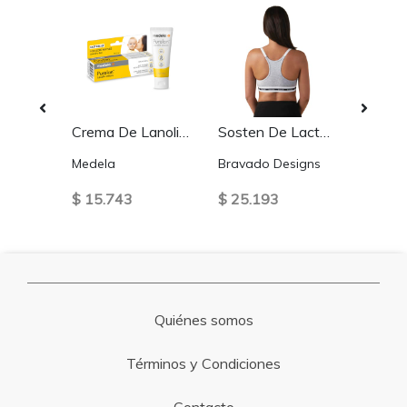
Short Reductor modelador
Crema De Lanolina Purelan™ Medela 37 gr
Sosten De Lactancia Original Gris Bravado Designs
Medela
Bravado Designs
2Rios
$ 15.743
$ 25.193
$ 8.6
Quiénes somos
Términos y Condiciones
Contacto