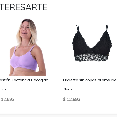
NTERESARTE
Sostén Lactancia Recogido Lila
Brale
Rios
2Rios
 12.593
$ 12.593