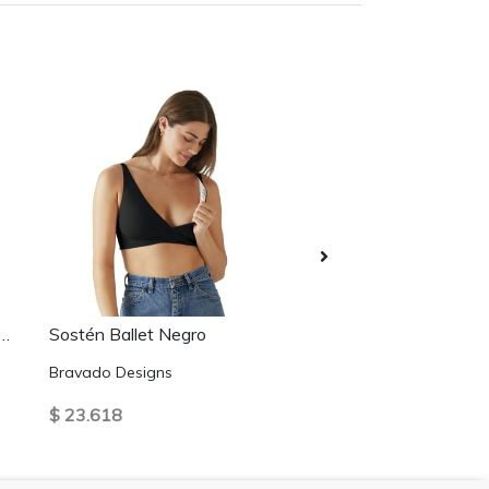
Sin Stock
tte sin copas ni aros Negro
Sostén Ballet Negro
Pezonera de contac
Bravado Designs
Medela
$ 23.618
$ 14.993