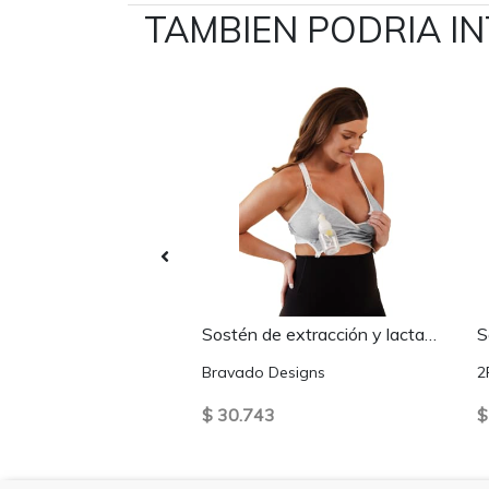
TAMBIEN PODRIA I
Calzón Embarazada sin costura Palo Rosa 2RIOS
Sostén de extracción y lactancia original Gris
Bravado Designs
2
3
$ 30.743
$