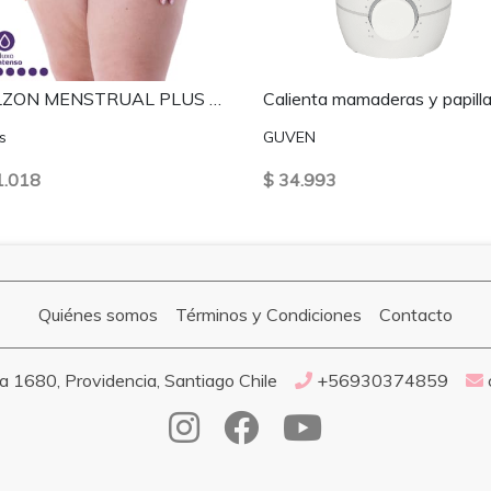
CALZON MENSTRUAL PLUS SIZE FLUJO ALTO - PALO ROSA
Calienta mamaderas y papill
s
GUVEN
1.018
$ 34.993
Quiénes somos
Términos y Condiciones
Contacto
 1680, Providencia, Santiago Chile
+56930374859