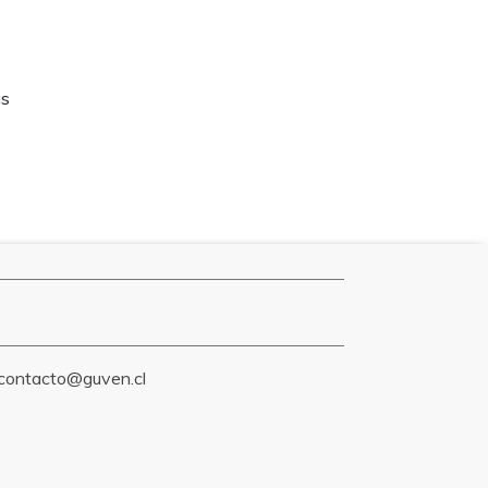
as
contacto@guven.cl