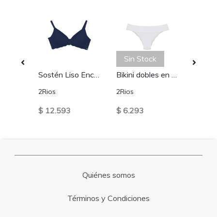
Sin Stock
Bralette Encaje Rojo
Sostén Liso Encaje Azul
Bikini dobles en cintura y encaje Blanco
2Rios
2Rios
2Rios
$ 12.593
$ 6.293
$ 12.
Quiénes somos
Términos y Condiciones