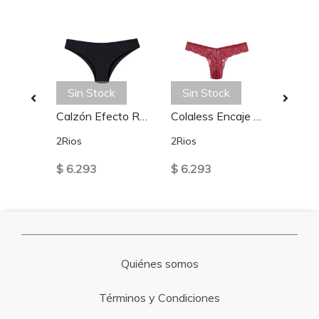
Sin Stock
Sin Stock
Colaless Lateral Drapeada y Encaje Azul
Calzón Efecto Realce Microfibra Negro
Colaless Encaje Rojo
2Rios
2Rios
2Rios
$ 6.293
$ 6.293
$ 7.1
Quiénes somos
Términos y Condiciones