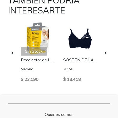
TAMBIEN PODRIA
INTERESARTE
Sin Stock
Calzón Maternal Invisible de Tiro Alto - Algodón
Recolector de Leche Materna Medela In-Bra (Pack x2)
SOSTEN DE LACTANCIA FULL ENCAJE AZUL
Medela
2Rios
2Rios
$ 23.190
$ 13.418
$ 3.7
Quiénes somos