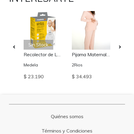
k
Sin Stock
SOSTEN DE LACTANCIA ABSORBENTE NEGRO
Recolector de Leche Materna Medela In-Bra (Pack x2)
Pijama Maternal y de Lactancia 2RIOS
Medela
2Rios
Medel
$ 23.190
$ 34.493
$ 15.
Quiénes somos
Términos y Condiciones