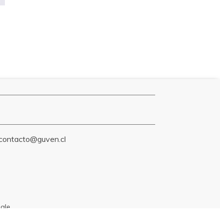
contacto@guven.cl
ale