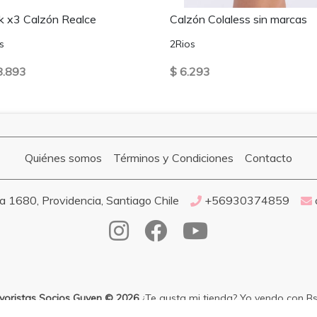
k x3 Calzón Realce
Calzón Colaless sin marcas
s
2Rios
8.893
$ 6.293
Quiénes somos
Términos y Condiciones
Contacto
 1680, Providencia, Santiago Chile
+56930374859
yoristas Socios Guven © 2026
¿Te gusta mi tienda? Yo vendo con
Bs