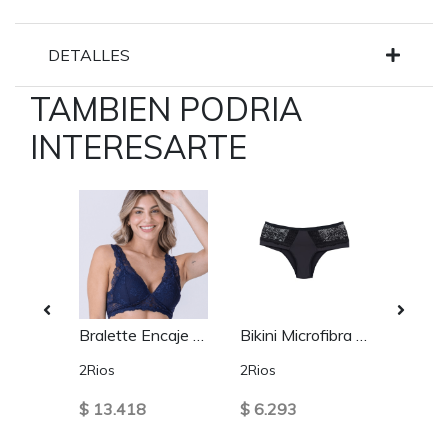
DETALLES
TAMBIEN PODRIA
INTERESARTE
Colaless Lateral Drapeada y Encaje Azul
Bralette Encaje Azul 2 RIOS
Bikini Microfibra Encaje Negro
2Rios
2Rios
2Rios
$ 13.418
$ 6.293
$ 12.