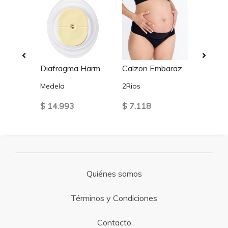
Tetina Necesidades especiales
Diafragma Harmony Incluye Oring
Calzon Embarazada Negro
Medela
2Rios
2Rios
$ 14.993
$ 7.118
$ 8.6
Quiénes somos
Términos y Condiciones
Contacto