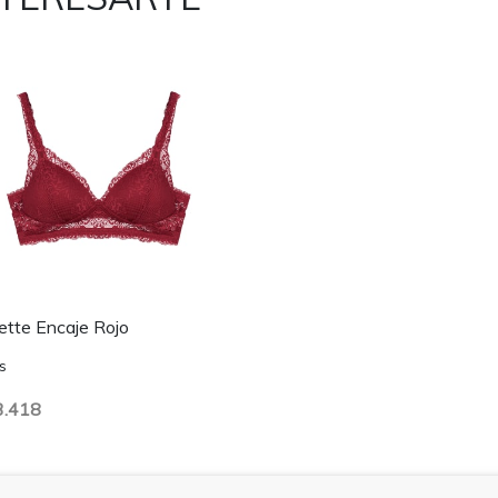
ette Encaje Rojo
s
3.418